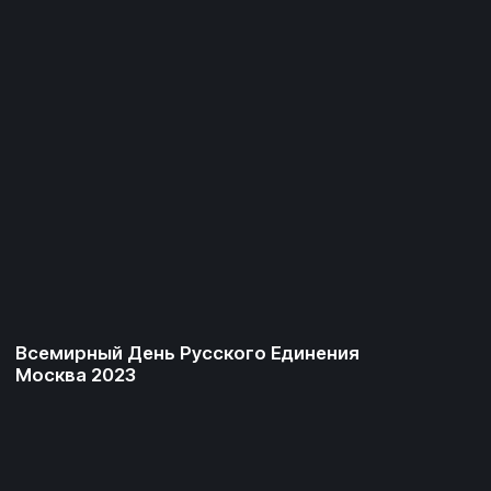
День России 2023 (концерт)
2023
2023
Интеграция бренда
Yappy в концерт Миланы