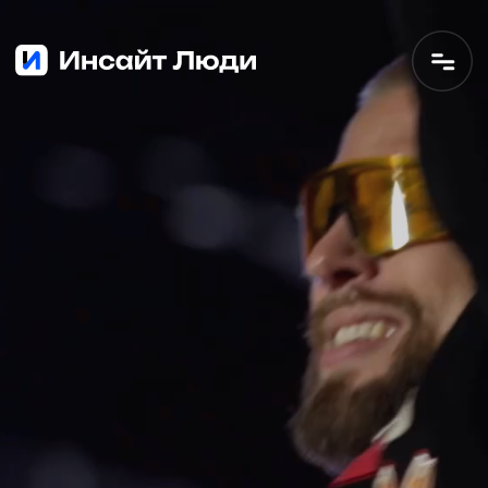
— креативное и ивент агентство
с экспертизой проведения событий
самых разных масштабов: от арт-
инсталляции до крупнейших