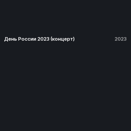
МУФ (вечеринки)
2023
Скачать презентацию
2024
Что мы
делаем
ПРО
УСЛУГИ
Разработка и реализация